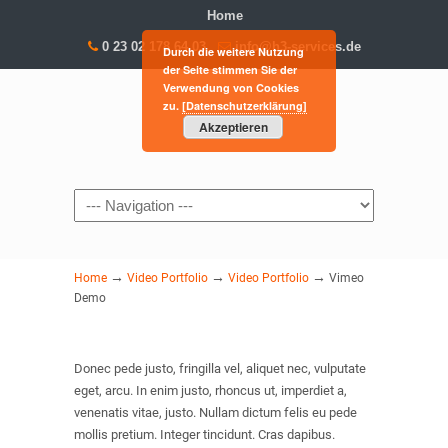
Home
0 23 02 178 64 03
info@h3-services.de
Durch die weitere Nutzung
der Seite stimmen Sie der
Verwendung von Cookies
zu.
[Datenschutzerklärung]
Akzeptieren
Navigation
→
→
→
Home
Video Portfolio
Video Portfolio
Vimeo
Demo
Donec pede justo, fringilla vel, aliquet nec, vulputate
eget, arcu. In enim justo, rhoncus ut, imperdiet a,
venenatis vitae, justo. Nullam dictum felis eu pede
mollis pretium. Integer tincidunt. Cras dapibus.