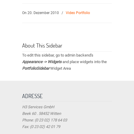
On 20. Dezember 2010
/
Video Portfolio
About This Sidebar
To edit this sidebar, go to admin backend's
Appearance -> Widgets
and place widgets into the
PortfolioSidebar
Widget Area
ADRESSE
H3 Services GmbH
Beek 60 . 58452 Witten
Phone: (0 23 02) 178 64 03
Fax: (0 23 02) 42 01 79