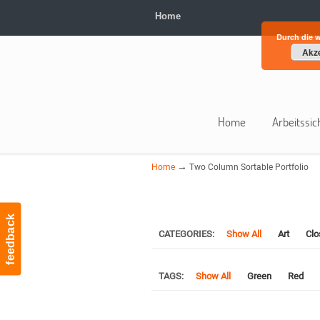
Home
Durch die 
Akze
Home
Arbeitssic
→
Home
Two Column Sortable Portfolio
feedback
CATEGORIES:
Show All
Art
Clo
TAGS:
Show All
Green
Red