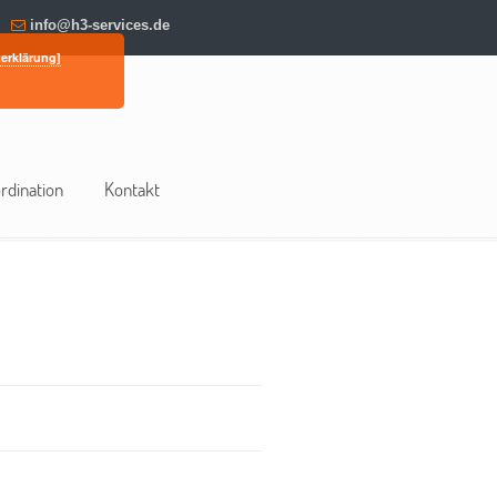
info@h3-services.de
erklärung]
rdination
Kontakt