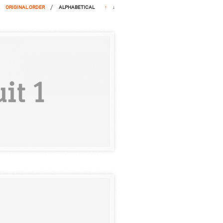
/
:
ORIGINAL ORDER
ALPHABETICAL
↑
↓